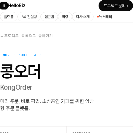
HelloBiz
→
H
프로젝트 문의
플랫폼
AX 컨설팅
접근법
역량
회사 소개
뉴스레터
프로젝트 목록으로 돌아가기
←
O2O · MOBILE APP
콩오더
KongOrder
미리 주문, 바로 픽업. 소상공인 카페를 위한 양방
향 주문 플랫폼.