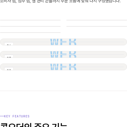
소비자 앱, 점주 앱, 웹 관리 콘솔까지 주문 흐름에 맞춰 다시 구성했습니다.
KO
KO
KO
KO
KO
01
02
03
04
WEB
05
06
WEB
07
WEB
08
KEY FEATURES