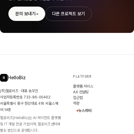
→
문의 보내기
다른 프로젝트 보기
PLATFORM
HelloBiz
H
플랫폼 서비스
(주)헬로비즈 · 대표 송우진
AX 컨설팅
사업자등록번호 733-86-00462
접근법
서울특별시 중구 한강대로 416 서울스퀘
역량
어 14층
뉴스레터
헬로비즈(HelloBiz)는 AI 에이전트 플랫폼
및 IT 개발 전문 기업이며, 헬로비즈센터와
별도 법인으로 운영됩니다.