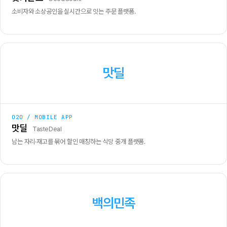
소비자와 소상공인을 실시간으로 잇는 주문 플랫폼.
맛딜
O2O / MOBILE APP
맛딜
TasteDeal
남는 자리·재고를 묶어 할인 매칭하는 식당 중개 플랫폼.
백의민족