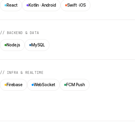
React
Kotlin · Android
Swift · iOS
// BACKEND & DATA
Node.js
MySQL
// INFRA & REALTIME
Firebase
WebSocket
FCM Push