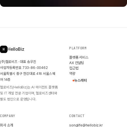
PLATFORM
HelloBiz
H
플랫폼 서비스
(주)헬로비즈 · 대표 송우진
AX 컨설팅
사업자등록번호 733-86-00462
접근법
서울특별시 중구 한강대로 416 서울스퀘
역량
어 14층
뉴스레터
헬로비즈(HelloBiz)는 AI 에이전트 플랫폼
및 IT 개발 전문 기업이며, 헬로비즈센터와
별도 법인으로 운영됩니다.
COMPANY
CONTACT
회사 소개
songlife@hellobiz.kr