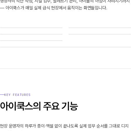
영양사의 식단 작성, 시설 감수, 알레르기 관리, 아이들의 아침이 차려지기까지
— 아이쿡스가 매일 실제 급식 현장에서 움직이는 화면들입니다.
i
i
i
i
i
01
02
i
03
04
05
06
KEY FEATURES
아이쿡스의 주요 기능
현장 운영자의 하루가 종이·엑셀 없이 끝나도록 실제 업무 순서를 그대로 디지