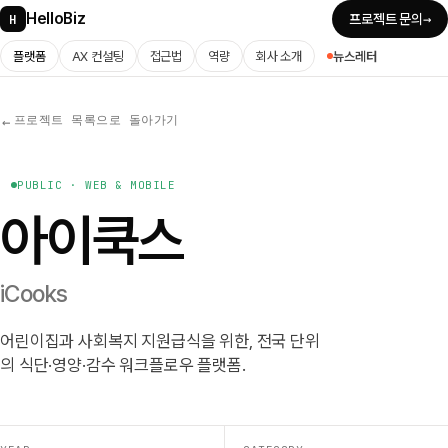
HelloBiz
→
H
프로젝트 문의
플랫폼
AX 컨설팅
접근법
역량
회사 소개
뉴스레터
프로젝트 목록으로 돌아가기
←
PUBLIC · WEB & MOBILE
아이쿡스
iCooks
어린이집과 사회복지 지원급식을 위한, 전국 단위
의 식단·영양·감수 워크플로우 플랫폼.