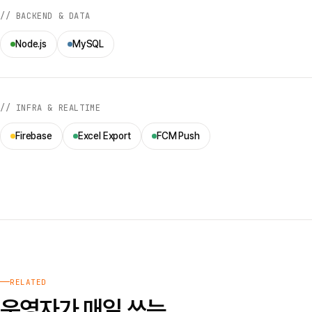
// BACKEND & DATA
Node.js
MySQL
// INFRA & REALTIME
Firebase
Excel Export
FCM Push
RELATED
운영자가 매일 쓰는,